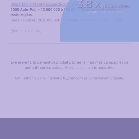
3.8 x
Délais, Modalités et Passage de Commande
moins cher
1000 Auto-Pub = 12 000 000 à 180 000 000 lectures (et relectures) /
que l'affichage traditionnel !
mois, et plus.
(base de calcul : 20 à 300 lectures/ heure, 20 heures / jour, 30 jours)
(
fermer ce tableau
)
Evénements, lancement de produits, adhésifs imprimés, campagnes de
publicité sur les autos... Aux plus petits prix possibles.
L'utilisation du site internet oTo_comcom est entièrement gratuite.