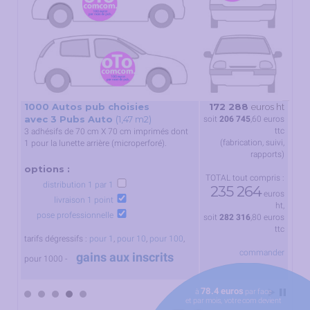
100
1000 Autos pub choisies
172 288
s ht
euros ht
ave
avec 3 Pubs Auto
(1,47 m2)
uros
soit
206 745
,60
euros
ttc
ttc
3 adhésifs de 70 cm X 70 cm imprimés dont
(fabrication, suivi,
1 pour la lunette arrière (microperforé).
rapports)
options :
TOTAL tout compris :
distribution 1 par 1
235 264
euros
livraison 1 point
ht,
pose professionnelle
soit
282 316
,80
euros
ttc
tarifs dégressifs :
pour 1
,
pour 10
,
pour 100
,
commander
gains aux inscrits
pour 1000 -
78.4 euros
à
par face
et par mois, votre com devient