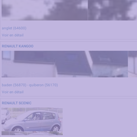
anglet (64600)
1h en centre ville - 15h en zone d'habitations
Voir en détail
RENAULT KANGOO
baden (56870) - quiberon (56170)
12h en centre ville - 8h en zone d'activites
Voir en détail
RENAULT SCENIC