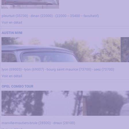
pleurtuit (35730) - dinan (22000) - (22000 -- 35400 -- facultatif)
-15 sur autoroutes et voies rapides - 7h en parking de ville
Voir en détail
AUSTIN MINI
lyon (69005) - lyon (69007) - bourg saint maurice (73700) - seez (73700)
18h en centre ville - 6h en zone d'activites - 3h en zone d'habitations - 16h en milie
Voir en détail
touristique
OPEL COMBO TOUR
marville-moutiers-brule (28500) - dreux (28100)
-30 en zone d'habitations