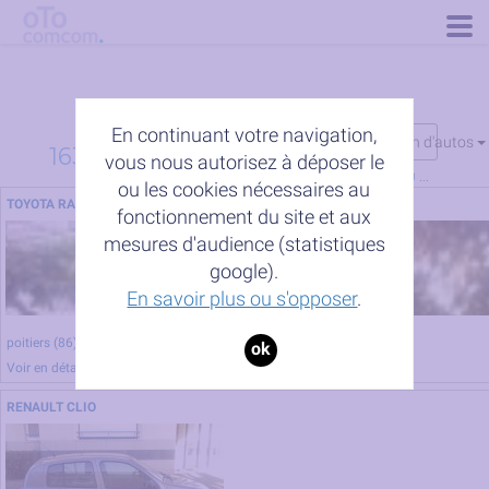
Togg
navig
En continuant votre navigation,
modules de s�lection d'autos
16308 autos trouvées partout
vous nous autorisez à déposer le
pages :
1
2
3
4
5
6
7
8
9
10
...
ou les cookies nécessaires au
TOYOTA RAV4
afficher
1812
fonctionnement du site et aux
mesures d'audience (statistiques
autos par page
google).
En savoir plus ou s'opposer
.
poitiers (86) - buxerolles (86180) - liniers (86) - liniers (86800)
ok
-30 en zone d'habitations - 3h sur nationales et departementales - 6h en parking de
Voir en détail
RENAULT CLIO