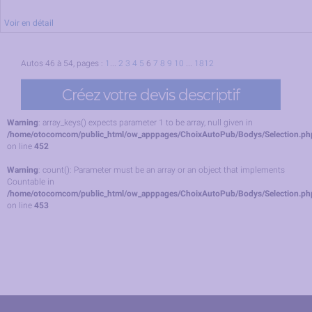
Voir en détail
Autos 46 à 54, pages :
1
...
2
3
4
5
6
7
8
9
10
...
1812
Warning
: array_keys() expects parameter 1 to be array, null given in
/home/otocomcom/public_html/ow_apppages/ChoixAutoPub/Bodys/Selection.ph
on line
452
Warning
: count(): Parameter must be an array or an object that implements
Countable in
/home/otocomcom/public_html/ow_apppages/ChoixAutoPub/Bodys/Selection.ph
on line
453