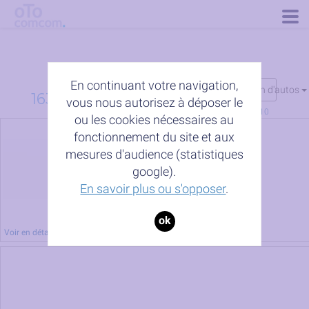
Togg
navig
En continuant votre navigation,
modules de s�lection d'autos
16308 autos trouvées partout
vous nous autorisez à déposer le
pages :
1
...
2
3
4
5
6
7
8
9
10
ou les cookies nécessaires au
afficher
...
1812
fonctionnement du site et aux
mesures d'audience (statistiques
autos par page
google).
En savoir plus ou s'opposer
.
ok
Voir en détail