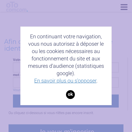
Togg
navig
En continuant votre navigation,
Afin de poursuivre, vous devez être
vous nous autorisez à déposer le
identifié.
ou les cookies nécessaires au
fonctionnement du site et aux
Votre identifiant :
mesures d'audience (statistiques
google).
mot de passe :
En savoir plus ou s'opposer
.
Vous avez perdu vos identifiants ?
ok
Ou cliquez ci-dessous si vous n'êtes pas encore inscrit.