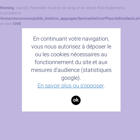
Warning
: count(): Parameter must be an array or an object that implements
Countable in
/home/otocomcom/public_html/ow_apppages/ServicesDeCom/Phps/AdhesSeuls.p
on line
1098
En continuant votre navigation,
vous nous autorisez à déposer le
ou les cookies nécessaires au
fonctionnement du site et aux
mesures d'audience (statistiques
google).
En savoir plus ou s'opposer
.
ok