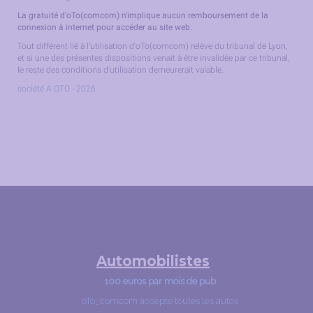
La gratuité d'oTo(comcom) n'implique aucun remboursement de la
connexion à internet pour accéder au site web.
Tout différent lié à l'utilisation d'oTo(comcom) relève du tribunal de Lyon,
et si une des présentes dispositions venait à être invalidée par ce tribunal,
le reste des conditions d'utilisation demeurerait valable.
société A OTO - 2026
Automobilistes
100 euros par mois de pub
oTo_comcom accepte toutes les autos