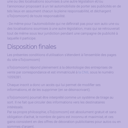
une ou des localisations soumises à une autre législation et/ou
l'annonceur proposant à un tel automobiliste de porter ses publicités en de
tels lieux en assument chacun la pleine responsabilité, et déchargent
oTo(comcom) de toute responsabilité.
- De même pour l'automobiliste qui ne définirait pas pour son auto une ou
des localisations soumises à une autre législation, mais qui se retrouverait
tout de même sous leur juridiction pendant une campagne de publicité à
laquelle il participe.
Disposition finales
Les présentes conditions d'utilisation s'étendent à l'ensemble des pages
du site oTo(comcom)
oTo(comcom) répond pleinement à la déontologie des entreprises de
vente par correspondance et est immatriculé à
la CNIL
sous le numéro
1059281.
Chaque inscrit a donc un accès qui lui permet de modifier ses
informations, et de les supprimer (en se désinscrivant).
oTo(comcom) pourrait être interprété comme un système de tirage au
sort. Il ne fait que circuler des informations vers les destinataires
intéréssés.
Par sa propre philosophie, oTo(comcom) est absolument gratuit et sans
obligation d'achat, le nombre de gains est inconnu et maximisé, et ces
gains consistent en des offres de décoration publicitaires pour autos ou en
sommes d'argent.