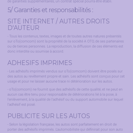
de garanties supplémentaires, un contrat spécial pourra être établi.
5/ Garanties et responsabilités :
SITE INTERNET / AUTRES DROITS
D'AUTEUR
- Tous les contenus, textes, images et de toutes autres natures présentés
sur oTo(comcom) sont la propriété de la société A OTO, de ses partenaires
ou de tierces personnes. La reproduction, la diffusion de ces éléments est
donc interdite ou soumise à accord.
ADHESIFS IMPRIMES
- Les adhésifs imprimés vendus sur oTo(comcom) doivent être posés sur
des autos au revêtement propre et sain. Les adhésifs sont conçus pour cet
usage et pour ne laisser aucune trace ni détérioration sur les autos.
- oTo(comcom) ne fournit que des adhésifs de cette qualité, et ne peut en
aucun cas être tenu pour responsable de détériorations lié à la pose, à
l'enlèvement, à la qualité de l'adhésif ou du support automobile sur lequel
l'adhésif est posé.
PUBLICITE SUR LES AUTOS
- Selon la législation française, les autos sont parfaitement en droit de
porter des adhésifs imprimés. L'automobiliste qui définirait pour son auto