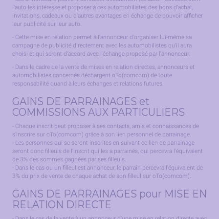
l'auto les intéresse et proposer à ces automobilistes des bons d'achat,
invitations, cadeaux ou d'autres avantages en échange de pouvoir afficher
leur publicité sur leur auto.
- Cette mise en relation permet à l'annonceur d'organiser lui-même sa
campagne de publicité directement avec les automobilistes qu'il aura
choisi et qui seront d'accord avec l'échange proposé par l'annonceur.
- Dans le cadre de la vente de mises en relation directes, annonceurs et
automobilistes concernés déchargent oTo(comcom) de toute
responsabilité quand à leurs échanges et relations futures.
GAINS DE PARRAINAGES et
COMMISSIONS AUX PARTICULIERS
- Chaque inscrit peut proposer à ses contacts, amis et connaissances de
s'inscrire sur oTo(comcom) grâce à son lien personnel de parrainage.
- Les personnes qui se seront inscrites en suivant ce lien de parrainage
seront donc filleuls de l'inscrit qui les a parrainés, qui percevra l'équivalent
de 3% des sommes gagnées par ses filleuls.
- Dans le cas ou un filleul est annonceur, le parrain percevra l'équivalent de
3% du prix de vente de chaque achat de son filleul sur oTo(comcom).
GAINS DE PARRAINAGES pour MISE EN
RELATION DIRECTE
- Dans le cas de la vente à un annonceur d'une mise en relation directe avec