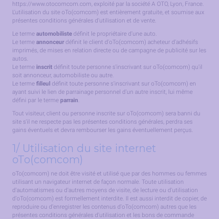
https://www.otocomcom.com, exploité par la société A OTO, Lyon, France.
L'utilisation du site oTo(comcom) est entièrement gratuite, et soumise aux
présentes conditions générales d'utilisation et de vente.
Le terme
automobiliste
définit le propriétaire d'une auto.
Le terme
annonceur
définit le client d'oTo(comcom) acheteur d'adhésifs
imprimés, de mises en relation directe ou de campagne de publicité sur les
autos.
Le terme
inscrit
définit toute personne s'inscrivant sur oTo(comcom) qu'il
soit annonceur, automobiliste ou autre.
Le terme
filleul
définit toute personne s'inscrivant sur oTo(comcom) en
ayant suivi le lien de parrainage personnel d'un autre inscrit, lui même
défini par le terme
parrain
.
Tout visiteur, client ou personne inscrite sur oTo(comcom) sera banni du
site s'il ne respecte pas les présentes conditions générales, perdra ses
gains éventuels et devra rembourser les gains éventuellement perçus.
1/ Utilisation du site internet
oTo(comcom)
oTo(comcom) ne doit être visité et utilisé que par des hommes ou femmes
utilisant un navigateur internet de façon normale. Toute utilisation
d'automatismes ou d'autres moyens de visite, de lecture ou d'utilisation
d'oTo(comcom) est formellement interdite. Il est aussi interdit de copier, de
reproduire ou d'enregistrer les contenus d'oTo(comcom) autres que les
présentes conditions générales d'utilisation et les bons de commande